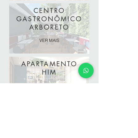
CENTRO
GASTRONÔMICO
ARBORETO
VER MAIS
APARTAMENTO
HIM
VER MAIS
KARGO
VER MAIS