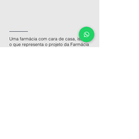
Uma farmácia com cara de casa, isso é
o que representa o projeto da Farmácia
Baruffi.
Aliando a tradição a
contemporaneidade o projeto busca
acolher os visitantes e expor produtos
de maneira fácil e aconchegante.
Utilizamos as cores da marca para criar
um ladrilho hidráulico (piso) exclusivo
remetendo casas antigas, bem como
prateleiras em madeira carvalho e a
floreira do balcão que trazem o
aconchego dos elementos naturais para
dentro do espaço.
Voltar aos Projetos