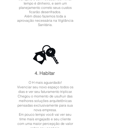
tempo é dinheiro, e sem um
planejamento correto seus custos
ficarão desenfrados.
Além disso fazemos toda a
aprovação necessária na Vigilância
Sanitária.
4. Habitar
O H mais aguardado!
Vivenciar seu novo espaço todos os
dias e ver seu faturamento triplicar.
Chegou o momento de usufruir das
melhores soluções arquitetônicas
pensadas exclusivamente para sua
nova empresa.
Em pouco tempo você vai ver seu
time mais engajado e seu cliente
com uma maior percepção de valor