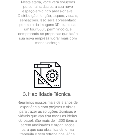
Nesta etapa, você verá soluções
personalizadas para seu novo
espaço em cinco áreas-chave:
Distribuição, função, toques, visuais,
sensações. Isso será apresentado
por meio de imagens 3D, plantas e
um tour 360°, permitindo que
compreenda as propostas que farão
sua nova empresa lucrar mais com
menos esforço.
3. Habilidade Técnica
Reunimos nossos mais de 8 anos de
experiência com projetos e obras
para trazer as soluções técnicas e
viáveis que vão tirar todas as ideias
do papel. São mais de 1.300 itens a
serem analisados e organizados
para que sua obra flua de forma
tranquila e sem retrabalhos. Afinal