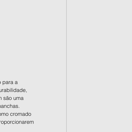
 para a 
rabilidade, 
m são uma 
manchas. 
como cromado 
proporcionarem 