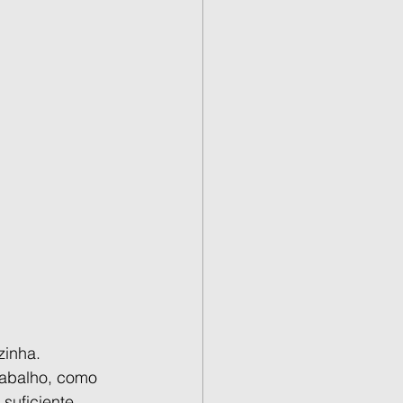
zinha. 
rabalho, como 
suficiente 