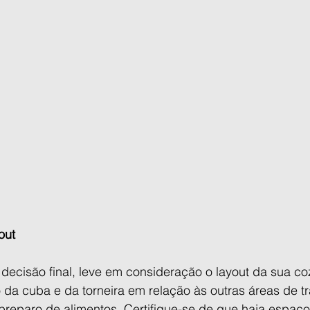
out
ecisão final, leve em consideração o layout da sua co
 da cuba e da torneira em relação às outras áreas de t
preparo de alimentos. Certifique-se de que haja espaço 