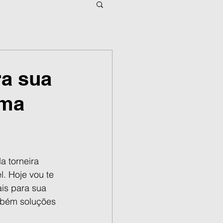
ra sua
rma
a torneira 
. Hoje vou te 
ais para sua 
mbém soluções 