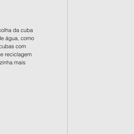
colha da cuba 
 de água, como 
 cubas com 
de reciclagem 
zinha mais 