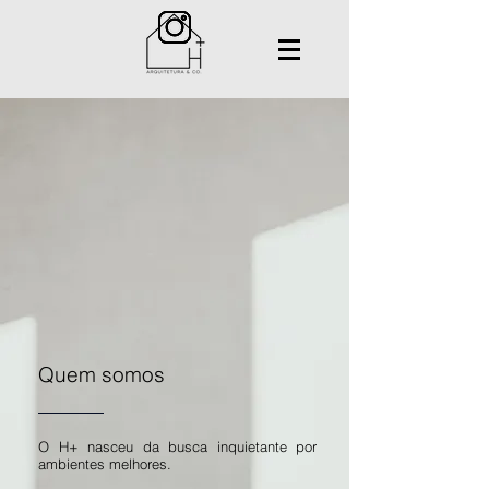
Quem somos
O H+ nasceu da busca inquietante por
ambientes melhores.