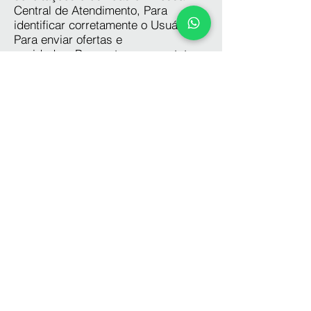
Central de Atendimento, Para
identificar corretamente o Usuário,
Para enviar ofertas e
novidades, Para entrar em contato
com você, quando necessário. Esse
contato pode contemplar diversos
assuntos, como comunicação sobre
promoções e ofertas, respostas a
dúvidas, respostas de reclamações
e solicitações, Para desenvolver
novas funcionalidades e melhorias,
melhorando a sua experiência com
nossos serviços disponíveis e para
exibir anúncios personalizados.
Porque coletamos esses
dados?
Com esses dados podemos
melhorar nosso atendimento e
direcionar os melhores conteúdos
baseados em seus gostos e