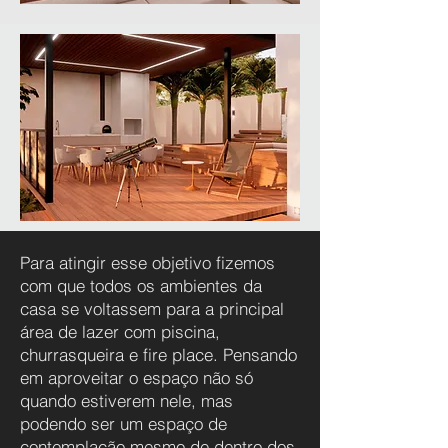
Para atingir esse objetivo fizemos
com que todos os ambientes da
casa se voltassem para a principal
área de lazer com piscina,
churrasqueira e fire place. Pensando
em aproveitar o espaço não só
quando estiverem nele, mas
podendo ser um espaço de
contemplação mesmo de dentro dos