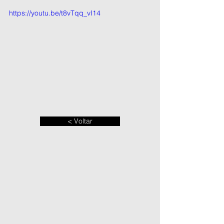
https://youtu.be/t8vTqq_vI14
< Voltar